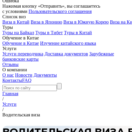
Ошибка
Нажимая кнопку «Отправить», вы соглашаетесь
с условиями
Пользовательского соглашения
Список виз
Виза в Китай
Виза в Японию
Виза в Южную Корею
Виза на К
Туры
Туры на Байкал
Туры в Тибет
Туры в Китай
Обучение в Китае
Обучение в Китае
Изучение китайского языка
Услуги
Услуги переводчика
Доставка документов
Зарубежные
банковские карты
Отзывы
О компании
О нас
Новости
Документы
Контакты
FAQ
Главная
/
Услуги
/
Водительская виза