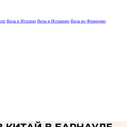
ипр
Виза в Италию
Виза в Испанию
Виза во Францию