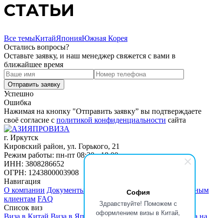
СТАТЬИ
Все темы
Китай
Япония
Южная Корея
Остались вопросы?
Оставьте заявку, и наш менеджер свяжется с вами в
ближайшее время
Успешно
Ошибка
Нажимая на кнопку "Отправить заявку” вы подтверждаете
своё согласие с
политикой конфиденциальности
сайта
г. Иркутск
Кировский район, ул. Горького, 21
Режим работы: пн-пт 08:30 - 18:00
ИНН: 3808286652
ОГРН: 1243800003908
Навигация
О компании
Документы
Отзывы
Партнерам
Корпоративным
София
клиентам
FAQ
Здравствуйте! Поможем с
Список виз
оформлением визы в Китай,
Виза в Китай
Виза в Японию
Виза в Южную Корею
Виза на