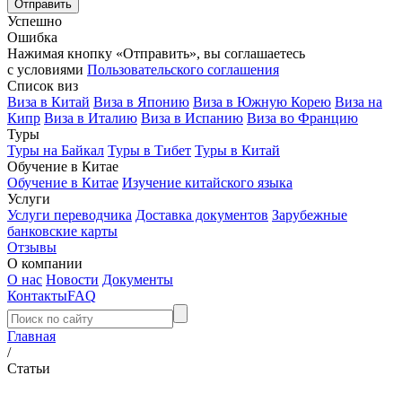
Успешно
Ошибка
Нажимая кнопку «Отправить», вы соглашаетесь
с условиями
Пользовательского соглашения
Список виз
Виза в Китай
Виза в Японию
Виза в Южную Корею
Виза на
Кипр
Виза в Италию
Виза в Испанию
Виза во Францию
Туры
Туры на Байкал
Туры в Тибет
Туры в Китай
Обучение в Китае
Обучение в Китае
Изучение китайского языка
Услуги
Услуги переводчика
Доставка документов
Зарубежные
банковские карты
Отзывы
О компании
О нас
Новости
Документы
Контакты
FAQ
Главная
/
Статьи